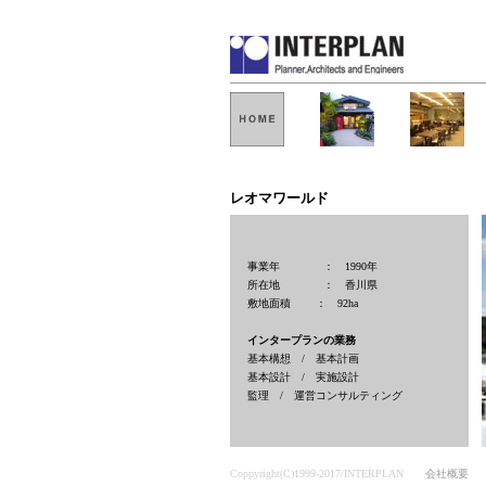
レオマワールド
事業年 ： 1990年
所在地 ： 香川県
敷地面積 ： 92ha
インタープランの業務
基本構想 / 基本計画
基本設計 / 実施設計
監理 / 運営コンサルティング