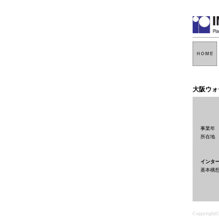
大阪ウォ
事業年 
所在地
インタ
基本構